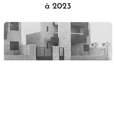
à 2023
De 1960 à 1975
1 262 logements réalisés
L’essentiel de la production a été réalisé entre
1960 et
1975
, période pendant laquelle l’État du Sénégal a
fortement soutenu la Société en lui facilitant l’accès aux
réserves foncières et au financement à des conditions